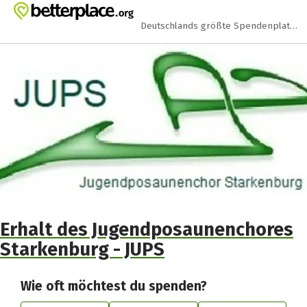
Zum Hauptinhalt springen
Erklärung zur Barrierefreiheit anzeigen
Deutschlands größte Spendenplattform
Erhalt des Jugendposaunenchores
Starkenburg - JUPS
Wie oft möchtest du spenden?