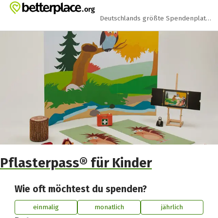
Zum Hauptinhalt springen
Erklärung zur Barrierefreiheit anzeigen
Deutschlands größte Spendenplattform
Pflasterpass® für Kinder
Wie oft möchtest du spenden?
einmalig
monatlich
jährlich