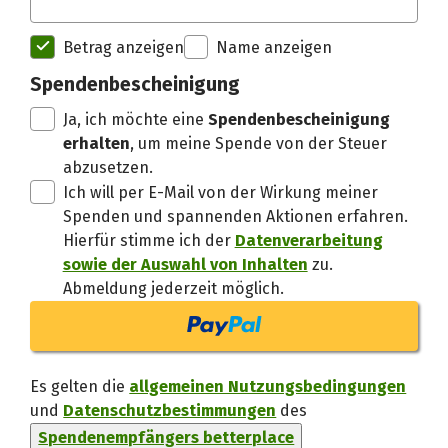
Spendenempfänger betterplac
Betrag anzeigen
Name anzeigen
Spendenbescheinigung
Danke, verstand
Ja, ich möchte eine
Spendenbescheinigung
erhalten
, um meine Spende von der Steuer
abzusetzen.
Ich will per E-Mail von der Wirkung meiner
Spenden und spannenden Aktionen erfahren.
Hierfür stimme ich der
Datenverarbeitung
sowie der Auswahl von Inhalten
zu.
Abmeldung jederzeit möglich.
Es gelten die
allgemeinen Nutzungsbedingungen
und
Datenschutzbestimmungen
des
Spendenempfängers betterplace