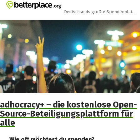
Zum Hauptinhalt springen
Erklärung zur Barrierefreiheit anzeigen
Deutschlands größte Spendenplattform
adhocracy+ – die kostenlose Open-
Source-Beteiligungsplattform für
alle
Wie oft möchtest du spenden?