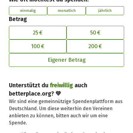
einmalig
monatlich
jährlich
Betrag
25 €
50 €
100 €
200 €
Eigener Betrag
Unterstützt du
freiwillig
auch
Deinen Beitrag an betterplace anp
betterplace.org? 💚
Wir sind eine gemeinnützige Spendenplattform aus
Deutschland. Um diese weiterhin den Vereinen
anbieten zu können, bitten auch wir um eine
Spende.