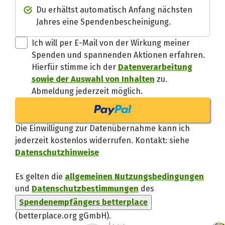
Spendenempfänger betterplac
Du erhältst automatisch Anfang nächsten
Jahres eine Spendenbescheinigung.
Danke, verstand
Ich will per E-Mail von der Wirkung meiner
Spenden und spannenden Aktionen erfahren.
Hierfür stimme ich der
Datenverarbeitung
sowie der Auswahl von Inhalten
zu.
Abmeldung jederzeit möglich.
Die Einwilligung zur Datenübernahme kann ich
jederzeit kostenlos widerrufen. Kontakt: siehe
Datenschutzhinweise
Es gelten die
allgemeinen Nutzungsbedingungen
und
Datenschutzbestimmungen
des
Spendenempfängers betterplace
(betterplace.org gGmbH)
.