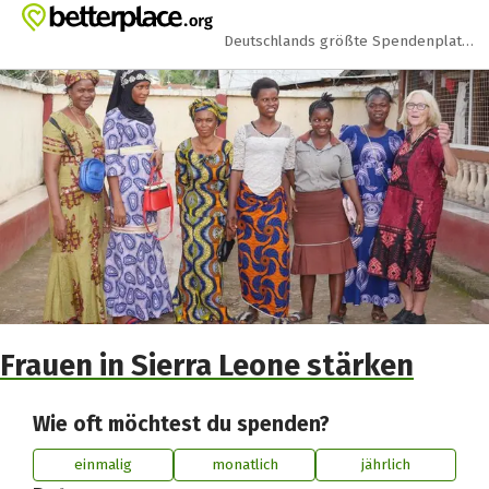
Zum Hauptinhalt springen
Erklärung zur Barrierefreiheit anzeigen
Deutschlands größte Spendenplattform
Frauen in Sierra Leone stärken
Wie oft möchtest du spenden?
einmalig
monatlich
jährlich