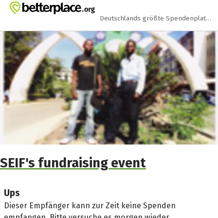
Zum Hauptinhalt springen
Erklärung zur Barrierefreiheit anzeigen
Deutschlands größte Spendenplattform
SEIF's fundraising event
Ups
Dieser Empfänger kann zur Zeit keine Spenden
empfangen. Bitte versuche es morgen wieder.