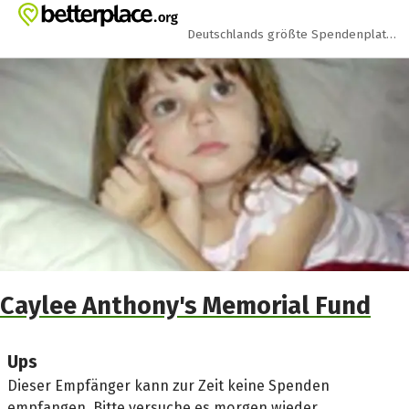
Zum Hauptinhalt springen
Erklärung zur Barrierefreiheit anzeigen
Deutschlands größte Spendenplattform
Caylee Anthony's Memorial Fund
Ups
Dieser Empfänger kann zur Zeit keine Spenden
empfangen. Bitte versuche es morgen wieder.