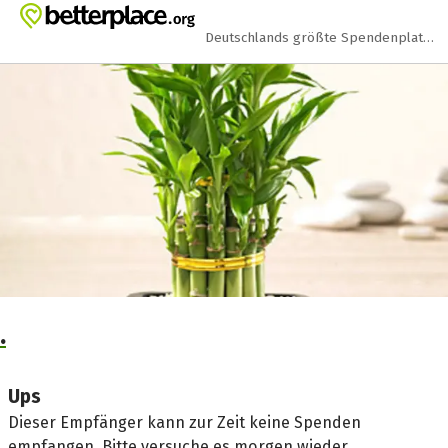
Zum Hauptinhalt springen
Erklärung zur Barrierefreiheit anzeigen
Deutschlands größte Spendenplattform
.
Ups
Dieser Empfänger kann zur Zeit keine Spenden
empfangen. Bitte versuche es morgen wieder.