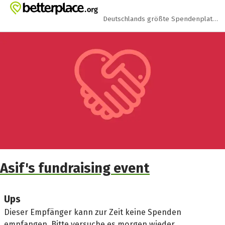
Zum Hauptinhalt springen
Erklärung zur Barrierefreiheit anzeigen
Deutschlands größte Spendenplattform
Asif's fundraising event
Ups
Dieser Empfänger kann zur Zeit keine Spenden
empfangen. Bitte versuche es morgen wieder.