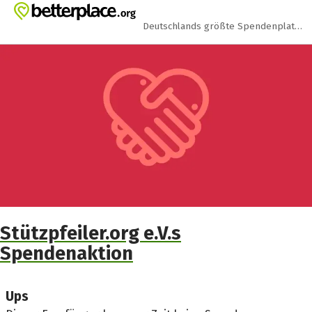
Zum Hauptinhalt springen
Erklärung zur Barrierefreiheit anzeigen
Deutschlands größte Spendenplattform
Stützpfeiler.org e.V.s
Spendenaktion
Ups