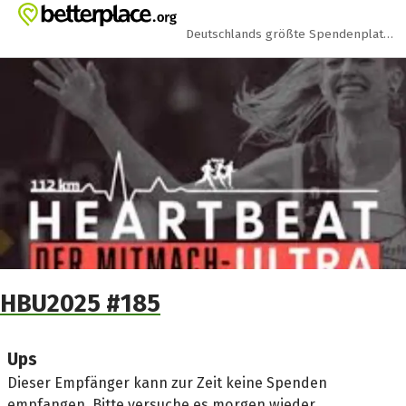
Zum Hauptinhalt springen
Erklärung zur Barrierefreiheit anzeigen
Deutschlands größte Spendenplattform
HBU2025 #185
Ups
Dieser Empfänger kann zur Zeit keine Spenden
empfangen. Bitte versuche es morgen wieder.