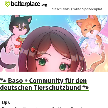
Zum Hauptinhalt springen
Erklärung zur Barrierefreiheit anzeigen
Deutschlands größte Spendenplattform
🐾 Baso + Community für den
deutschen Tierschutzbund 🐾
Ups