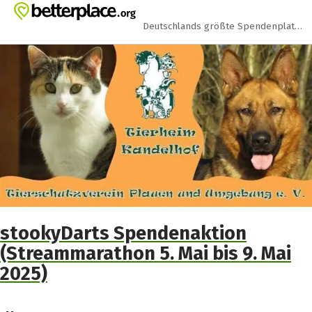
Zum Hauptinhalt springen
Erklärung zur Barrierefreiheit anzeigen
Deutschlands größte Spendenplattform
stookyDarts Spendenaktion
(Streammarathon 5. Mai bis 9. Mai
2025)