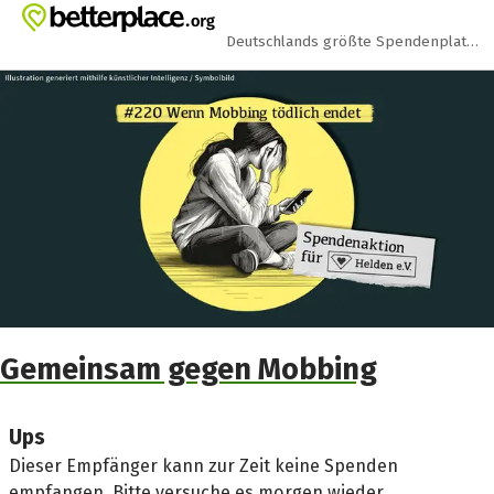
Zum Hauptinhalt springen
Erklärung zur Barrierefreiheit anzeigen
Deutschlands größte Spendenplattform
Gemeinsam gegen Mobbing
Ups
Dieser Empfänger kann zur Zeit keine Spenden
empfangen. Bitte versuche es morgen wieder.