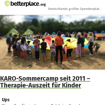
Zum Hauptinhalt springen
Erklärung zur Barrierefreiheit anzeigen
Deutschlands größte Spendenplattform
KARO-Sommercamp seit 2011 –
Therapie-Auszeit für Kinder
Ups