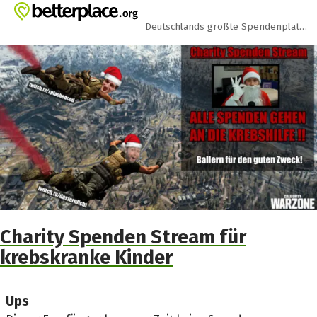
Zum Hauptinhalt springen
Erklärung zur Barrierefreiheit anzeigen
Deutschlands größte Spendenplattform
Charity Spenden Stream für
krebskranke Kinder
Ups