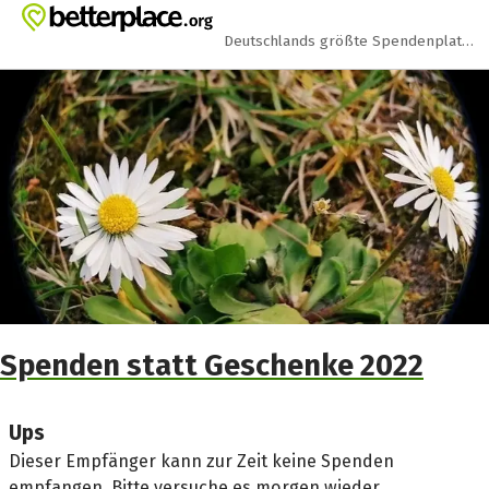
Zum Hauptinhalt springen
Erklärung zur Barrierefreiheit anzeigen
Deutschlands größte Spendenplattform
Spenden statt Geschenke 2022
Ups
Dieser Empfänger kann zur Zeit keine Spenden
empfangen. Bitte versuche es morgen wieder.