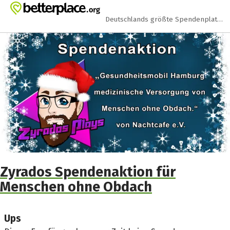
Zum Hauptinhalt springen
Erklärung zur Barrierefreiheit anzeigen
Deutschlands größte Spendenplattform
Zyrados Spendenaktion für
Menschen ohne Obdach
Ups