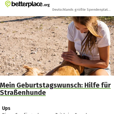
Zum Hauptinhalt springen
Erklärung zur Barrierefreiheit anzeigen
Deutschlands größte Spendenplattform
Mein Geburtstagswunsch: Hilfe für
Straßenhunde
Ups