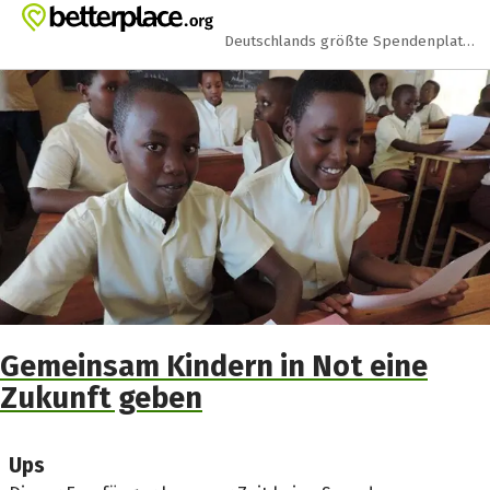
Zum Hauptinhalt springen
Erklärung zur Barrierefreiheit anzeigen
Deutschlands größte Spendenplattform
Gemeinsam Kindern in Not eine
Zukunft geben
Ups