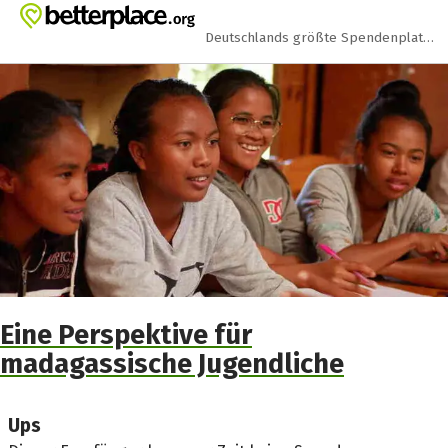
Zum Hauptinhalt springen
Erklärung zur Barrierefreiheit anzeigen
Deutschlands größte Spendenplattform
Eine Perspektive für
madagassische Jugendliche
Ups