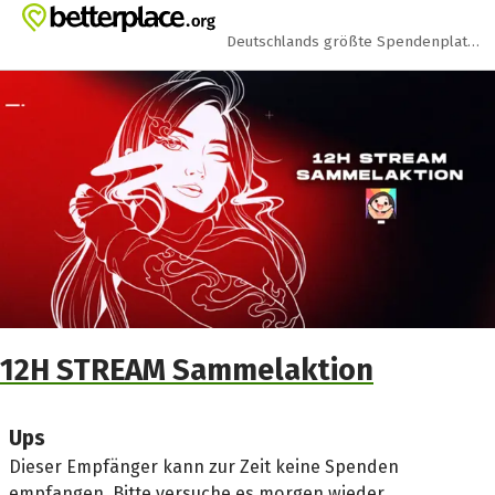
Zum Hauptinhalt springen
Erklärung zur Barrierefreiheit anzeigen
Deutschlands größte Spendenplattform
12H STREAM Sammelaktion
Ups
Dieser Empfänger kann zur Zeit keine Spenden
empfangen. Bitte versuche es morgen wieder.