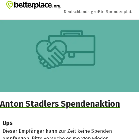
Zum Hauptinhalt springen
Erklärung zur Barrierefreiheit anzeigen
Deutschlands größte Spendenplattform
Anton Stadlers Spendenaktion
Ups
Dieser Empfänger kann zur Zeit keine Spenden
empfangen. Bitte versuche es morgen wieder.