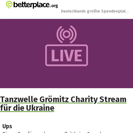
Zum Hauptinhalt springen
Erklärung zur Barrierefreiheit anzeigen
Deutschlands größte Spendenplattform
Tanzwelle Grömitz Charity Stream
für die Ukraine
Ups