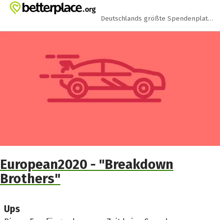
Zum Hauptinhalt springen
Erklärung zur Barrierefreiheit anzeigen
Deutschlands größte Spendenplattform
European2020 - "Breakdown
Brothers"
Ups