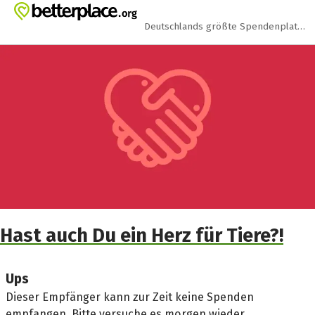
Zum Hauptinhalt springen
Erklärung zur Barrierefreiheit anzeigen
Deutschlands größte Spendenplattform
Hast auch Du ein Herz für Tiere?!
Ups
Dieser Empfänger kann zur Zeit keine Spenden
empfangen. Bitte versuche es morgen wieder.