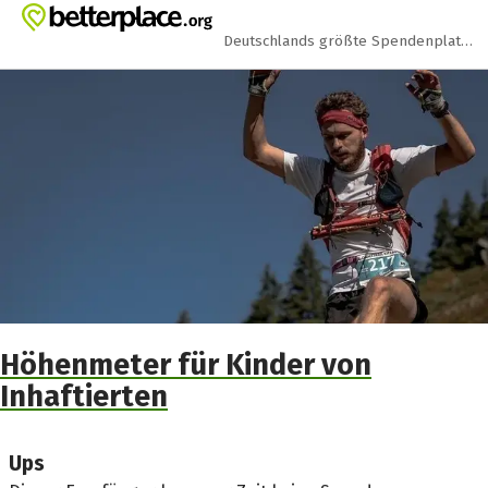
Zum Hauptinhalt springen
Erklärung zur Barrierefreiheit anzeigen
Deutschlands größte Spendenplattform
Höhenmeter für Kinder von
Inhaftierten
Ups