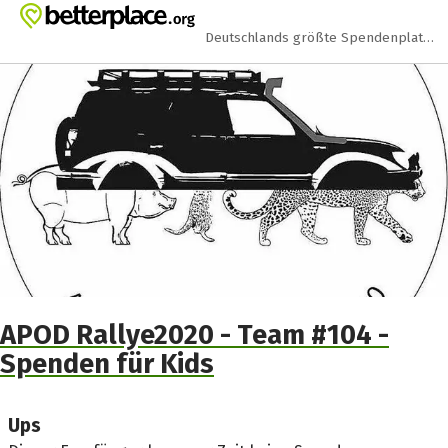
Zum Hauptinhalt springen
Erklärung zur Barrierefreiheit anzeigen
Deutschlands größte Spendenplattform
APOD Rallye2020 - Team #104 -
Spenden für Kids
Ups