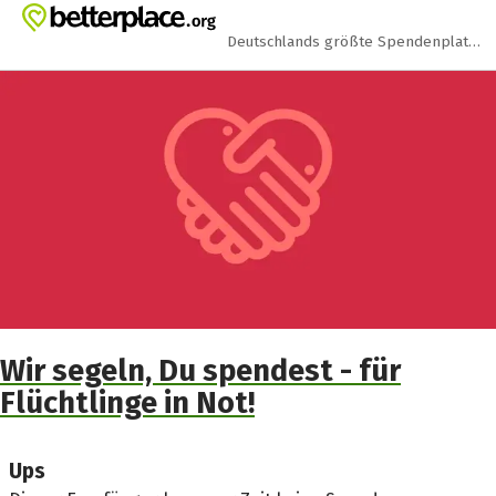
Zum Hauptinhalt springen
Erklärung zur Barrierefreiheit anzeigen
Deutschlands größte Spendenplattform
Wir segeln, Du spendest - für
Flüchtlinge in Not!
Ups