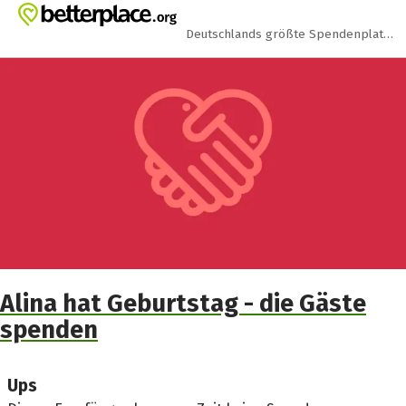
Zum Hauptinhalt springen
Erklärung zur Barrierefreiheit anzeigen
Deutschlands größte Spendenplattform
Alina hat Geburtstag - die Gäste
spenden
Ups