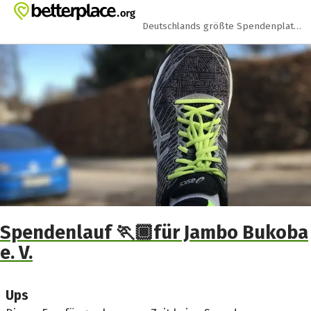
Zum Hauptinhalt springen
Erklärung zur Barrierefreiheit anzeigen
Deutschlands größte Spendenplattform
Spendenlauf 🏃🏾für Jambo Bukoba
e. V.
Ups