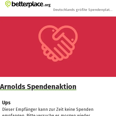
Zum Hauptinhalt springen
Erklärung zur Barrierefreiheit anzeigen
Deutschlands größte Spendenplattform
Arnolds Spendenaktion
Ups
Dieser Empfänger kann zur Zeit keine Spenden
empfangen. Bitte versuche es morgen wieder.