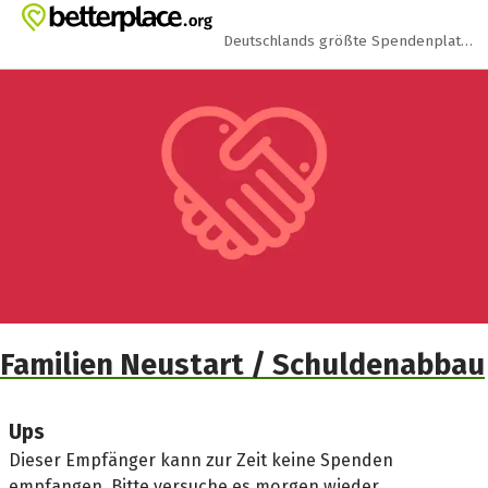
Zum Hauptinhalt springen
Erklärung zur Barrierefreiheit anzeigen
Deutschlands größte Spendenplattform
Familien Neustart / Schuldenabbau
Ups
Dieser Empfänger kann zur Zeit keine Spenden
empfangen. Bitte versuche es morgen wieder.