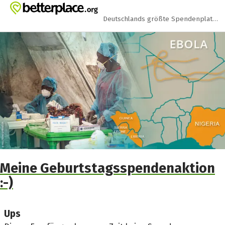
Zum Hauptinhalt springen
Erklärung zur Barrierefreiheit anzeigen
Deutschlands größte Spendenplattform
Meine Geburtstagsspendenaktion
:-)
Ups