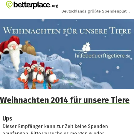
Zum Hauptinhalt springen
Erklärung zur Barrierefreiheit anzeigen
Deutschlands größte Spendenplattform
Weihnachten 2014 für unsere Tiere
Ups
Dieser Empfänger kann zur Zeit keine Spenden
empfangen. Bitte versuche es morgen wieder.