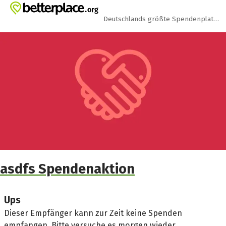
Zum Hauptinhalt springen
Erklärung zur Barrierefreiheit anzeigen
Deutschlands größte Spendenplattform
asdfs Spendenaktion
Ups
Dieser Empfänger kann zur Zeit keine Spenden
empfangen. Bitte versuche es morgen wieder.