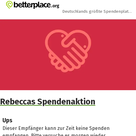
Zum Hauptinhalt springen
Erklärung zur Barrierefreiheit anzeigen
Deutschlands größte Spendenplattform
Rebeccas Spendenaktion
Ups
Dieser Empfänger kann zur Zeit keine Spenden
empfangen. Bitte versuche es morgen wieder.