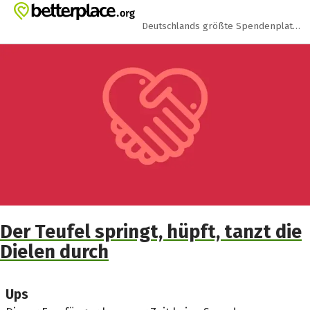
Zum Hauptinhalt springen
Erklärung zur Barrierefreiheit anzeigen
Deutschlands größte Spendenplattform
Der Teufel springt, hüpft, tanzt die
Dielen durch
Ups