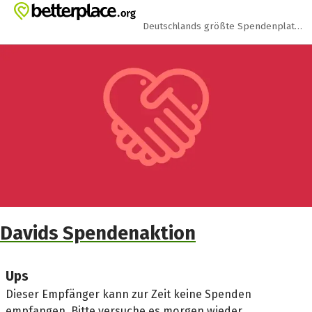
Zum Hauptinhalt springen
Erklärung zur Barrierefreiheit anzeigen
Deutschlands größte Spendenplattform
Davids Spendenaktion
Ups
Dieser Empfänger kann zur Zeit keine Spenden
empfangen. Bitte versuche es morgen wieder.