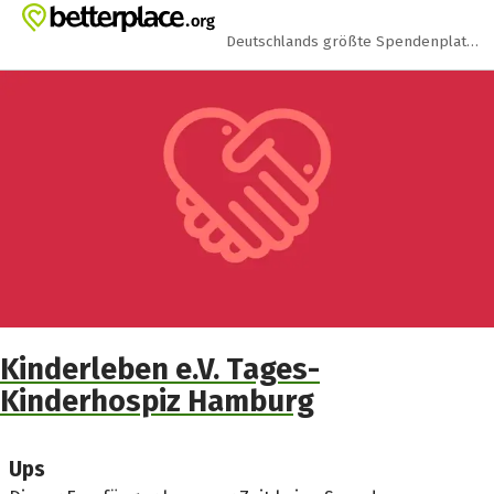
Zum Hauptinhalt springen
Erklärung zur Barrierefreiheit anzeigen
Deutschlands größte Spendenplattform
Kinderleben e.V. Tages-
Kinderhospiz Hamburg
Ups