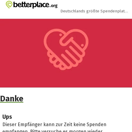
Zum Hauptinhalt springen
Erklärung zur Barrierefreiheit anzeigen
Deutschlands größte Spendenplattform
Danke
Ups
Dieser Empfänger kann zur Zeit keine Spenden
empfangen. Bitte versuche es morgen wieder.