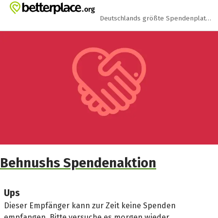
Zum Hauptinhalt springen
Erklärung zur Barrierefreiheit anzeigen
Deutschlands größte Spendenplattform
Behnushs Spendenaktion
Ups
Dieser Empfänger kann zur Zeit keine Spenden
empfangen. Bitte versuche es morgen wieder.